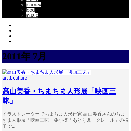
journey
food
music
2011年 7月
art & culture
高山美香・ちまちま人形展「映画三
昧」
イラストレーターでちまちま人形作家 高山美香さんのちま
ちま人形展「映画三昧」＠小樽「あとりゑ・クレール」の様
子で...