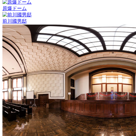
原爆ドーム
前川國男邸