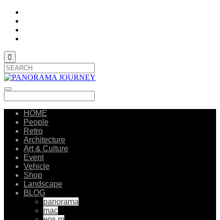

HOME
People
Retro
Architecture
Art & Culture
Event
Vehicle
Shop
Landscape
BLOG
panorama
mac
eos m