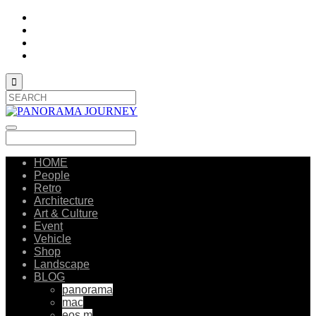

HOME
People
Retro
Architecture
Art & Culture
Event
Vehicle
Shop
Landscape
BLOG
panorama
mac
eos m