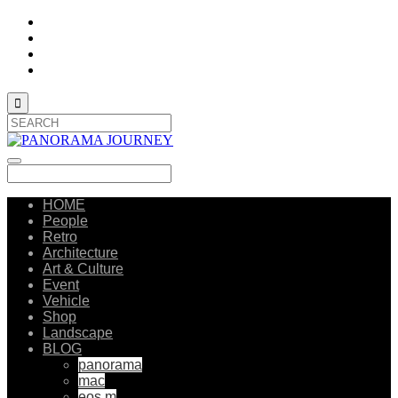

HOME
People
Retro
Architecture
Art & Culture
Event
Vehicle
Shop
Landscape
BLOG
panorama
mac
eos m