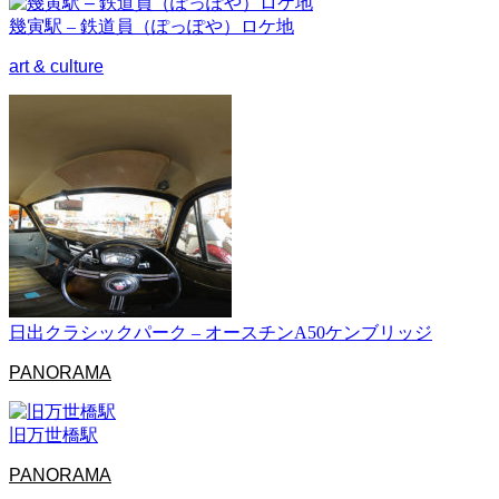
幾寅駅 – 鉄道員（ぽっぽや）ロケ地
art & culture
日出クラシックパーク – オースチンA50ケンブリッジ
PANORAMA
旧万世橋駅
PANORAMA