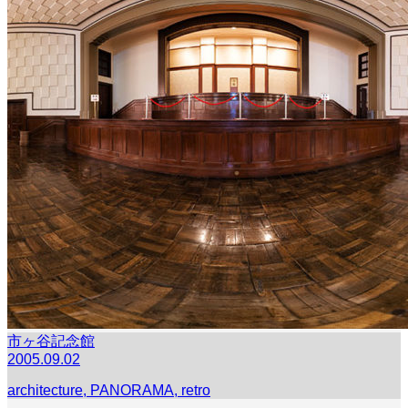
市ヶ谷記念館
2005.09.02
architecture
,
PANORAMA
,
retro