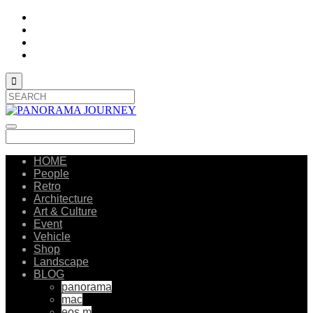

HOME
People
Retro
Architecture
Art & Culture
Event
Vehicle
Shop
Landscape
BLOG
panorama
mac
eos m