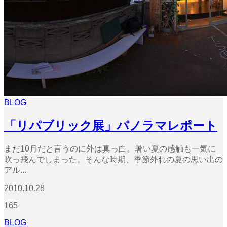
BLOG
「リパブリック展」パノラマレポート
まだ10月だと言うのに外は真っ白。暑い夏の感触も一気に
吹っ飛んでしまった。そんな時期、季節外れの夏の思い出の
アル...
2010.10.28
165
BLOG