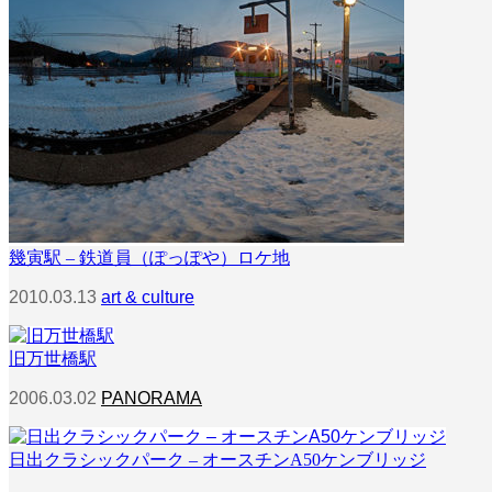
幾寅駅 – 鉄道員（ぽっぽや）ロケ地
2010.03.13
art & culture
旧万世橋駅
2006.03.02
PANORAMA
日出クラシックパーク – オースチンA50ケンブリッジ