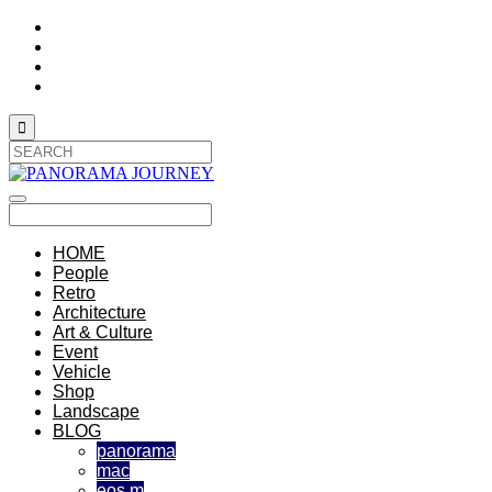

HOME
People
Retro
Architecture
Art & Culture
Event
Vehicle
Shop
Landscape
BLOG
panorama
mac
eos m