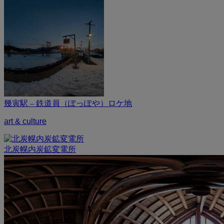
幾寅駅 – 鉄道員（ぽっぽや）ロケ地
art & culture
北炭幌内炭鉱変電所