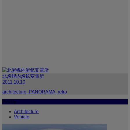
北炭幌内炭鉱変電所
2011.10.10
architecture
,
PANORAMA
,
retro
PickUp
Architecture
Vehicle