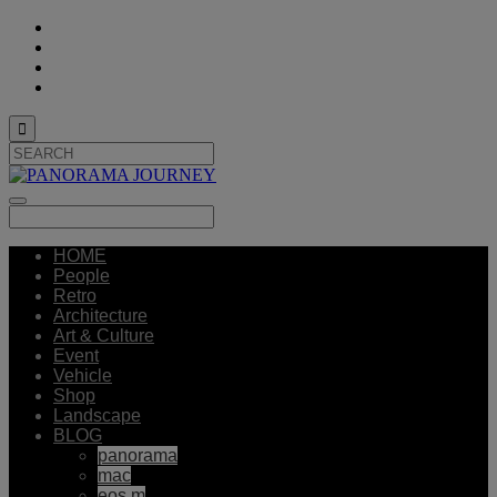

HOME
People
Retro
Architecture
Art & Culture
Event
Vehicle
Shop
Landscape
BLOG
panorama
mac
eos m