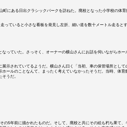
栗山町にある日出クラシックパークを訪ねた。廃校となった小学校の体育
。
と走っていると小さな看板を発見し左折、細い道を数十メートル走ると
となっていた。さっそく、オーナーの横山さんにお話を伺いながらホー
に展示されていてるようだ。横山さん曰く「当初、車の保管場所として
示ホールのことなんて、まったく考えていなかったそうだ。当時、体育
たそうだ。
で、その5年前に描かれたものだ。そして、廃校と共にその絵も朽ち果て