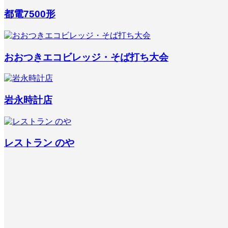
都電7500形
おおつきエコビレッジ・そば打ち大会
岩永時計店
レストラン のや