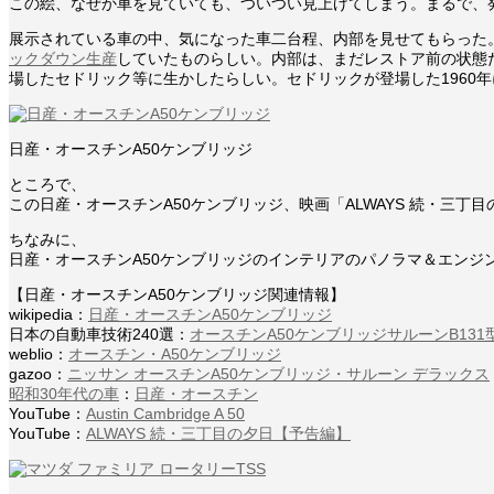
この絵、なぜか車を見ていても、ついつい見上げてしまう。まるで、
展示されている車の中、気になった車二台程、内部を見せてもらった。ま
ックダウン生産
していたものらしい。内部は、まだレストア前の状態だ
場したセドリック等に生かしたらしい。セドリックが登場した1960
日産・オースチンA50ケンブリッジ
ところで、
この日産・オースチンA50ケンブリッジ、映画「ALWAYS 続・三
ちなみに、
日産・オースチンA50ケンブリッジのインテリアのパノラマ＆エンジ
【日産・オースチンA50ケンブリッジ関連情報】
wikipedia：
日産・オースチンA50ケンブリッジ
日本の自動車技術240選：
オースチンA50ケンブリッジサルーンB131
weblio：
オースチン・A50ケンブリッジ
gazoo：
ニッサン オースチンA50ケンブリッジ・サルーン デラックス
昭和30年代の車
：
日産・オースチン
YouTube：
Austin Cambridge A 50
YouTube：
ALWAYS 続・三丁目の夕日【予告編】