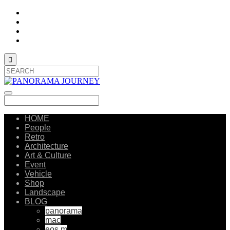

HOME
People
Retro
Architecture
Art & Culture
Event
Vehicle
Shop
Landscape
BLOG
panorama
mac
eos m