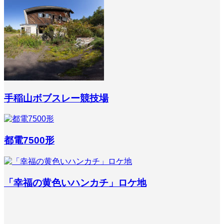
手稲山ボブスレー競技場
都電7500形
「幸福の黄色いハンカチ」ロケ地