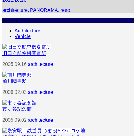
architecture
,
PANORAMA
,
retro
PickUp
Architecture
Vehicle
旧日立航空機変電所
2005.09.16
architecture
前川國男邸
2006.02.03
architecture
市ヶ谷記念館
2005.09.02
architecture