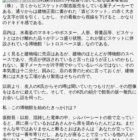
札幌市西区の手稲通り沿いに在る坂栄養食品
（株）。古くからビスケットの製造販売をしている菓子メーカーで
ある。通りからは建物正面に書かれた「坂ビスケット」の赤く大き
な文字が目を引く。しかし、その看板から視線を下げると…かなり
のドキドキ感である。
店内は、水着姿のマネキンやポスター、人形、骨董品等、ビスケッ
トとはかけ離れた品々がテンコ盛り状態。これが坂ビスケットに併
設されている博物館「レトロスペース坂」なのである。
よく見ると建物端に売店はあるが、建物のほとんどが博物館のスペ
ースであり、売店が併設されていると言ったほうが正しいのかもし
れない。菓子メーカーが片手間でやっているレベルではない、その
本気度は十二分だ。因みに、店の名誉のために言っておくが、建物
奥には大きな工場があり製造はそちらの方で。
以前より、友人のK氏からその噂は聞いていたつもりだが…その想像
をはるかに超えていた。そして、そのK氏の紹介で館長の坂一敬氏に
お会いし話を伺った。
私：この博物館を始めたきっかけは？
坂館長：以前、混雑した電車の中、シルバーシートの前で立ってい
ると、席に座っているおばあさんから席を奨めらたんだよね。まだ
そんな年ではありませんと断るとおばあさんは「あなたが立ってい
る中では一番年寄りだし、あなたが座ることで立っている他の人が