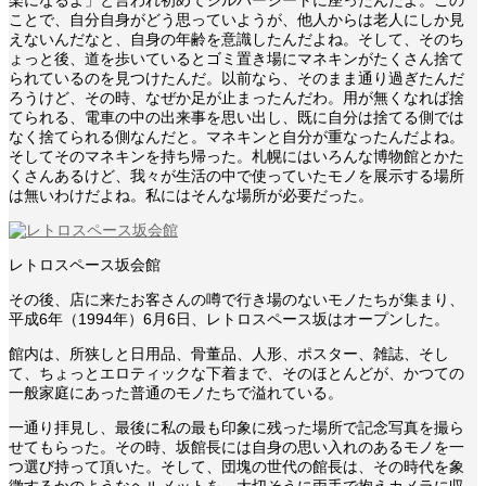
楽になるよ」と言われ初めてシルバーシートに座ったんだよ。この
ことで、自分自身がどう思っていようが、他人からは老人にしか見
えないんだなと、自身の年齢を意識したんだよね。そして、そのち
ょっと後、道を歩いているとゴミ置き場にマネキンがたくさん捨て
られているのを見つけたんだ。以前なら、そのまま通り過ぎたんだ
ろうけど、その時、なぜか足が止まったんだわ。用が無くなれば捨
てられる、電車の中の出来事を思い出し、既に自分は捨てる側では
なく捨てられる側なんだと。マネキンと自分が重なったんだよね。
そしてそのマネキンを持ち帰った。札幌にはいろんな博物館とかた
くさんあるけど、我々が生活の中で使っていたモノを展示する場所
は無いわけだよね。私にはそんな場所が必要だった。
レトロスペース坂会館
その後、店に来たお客さんの噂で行き場のないモノたちが集まり、
平成6年（1994年）6月6日、レトロスペース坂はオープンした。
館内は、所狭しと日用品、骨董品、人形、ポスター、雑誌、そし
て、ちょっとエロティックな下着まで、そのほとんどが、かつての
一般家庭にあった普通のモノたちで溢れている。
一通り拝見し、最後に私の最も印象に残った場所で記念写真を撮ら
せてもらった。その時、坂館長には自身の思い入れのあるモノを一
つ選び持って頂いた。そして、団塊の世代の館長は、その時代を象