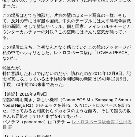
徴するかのようなヘルメットを、大切そうに両手で抱えカメラに収
まった。
この場所はとても強烈だ。片方の壁にはヌード写真の一群、そし
て、反対の壁には軍服や国旗。中央のテーブルには太平洋戦争開戦
時の新聞、そして雑誌リベラル。個と国家、メインカルチャーとカ
ウンターカルチャーの対決？この空間にはそんな空気が漂ってい
る。
この場所に立ち、当初なんとなく感じていたこの館のメッセージが
私の中でハッキリとした。レトロスペース坂は「LOVE & PEACE」
なのだ。
蛇足だが、
特に意識したわけではないのだが、訪れたのが2011年12月9日。記
念写真に収まっている太平洋戦争開戦時の新聞は1941年12月9日、
丁度、70年前の出来事であった。
【追記】2015年9月9日
閉館の噂を聞き、新しい機材（Canon EOS M + Samyang 7.5mm +
Nodal Ninja R1）のチェックを兼ね、久々にレトロスペースを訪ね
た。行ってみると相変わらずカオスのような館内、そして館長の坂
さんも元気そうでひとまず安心であった。
パノラマ（panorama）はコチラ →
レトロスペース坂会館「生ける
骨 展」