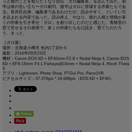
っと彼のことを知りたくなり自伝「ガロ編集長」を読んでみた。前
半は彼の生い立ち〜ガロ創刊、後半はガロに登場する作家たちであ
る。長井氏自身、編集者であるわけだが、読みやすく、ぐいぐい引
き込まれる内容であった。読み終え、やはり、彼の人柄と情熱が多
くの作家を引き寄せ「ガロ」を創り出したのだと感じた。青林堂の
窓で見せるその表情で、多くの作家たちを口説き、育てたのだろ
う、きっと。
［ガロ展］
場所：北海道小樽市 色内1丁目9−5
撮影：2016年09月23日
機材：Canon EOS 6D + EF40mm F2.8 + Nodal Ninja 4, Canon EOS
6D + EF8-15mm F4 L Fisheye@15mm + Nodal Ninja 4, Ricoh Theta
S
アプリ：Lightroom, Photo Shop, PTGui Pro, Pano2VR
ピクセルサイズ：37,376pix * 18,688pix（EOS 6D + EF40）