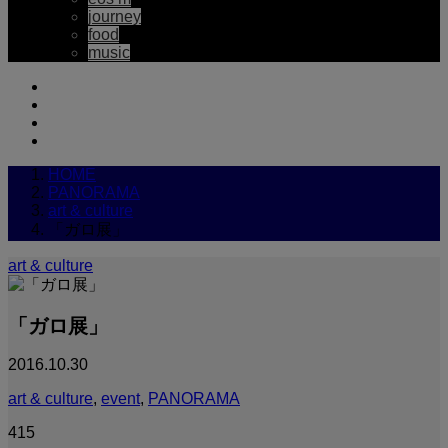
journey
food
music
HOME
PANORAMA
art & culture
「ガロ展」
art & culture
「ガロ展」
2016.10.30
art & culture
,
event
,
PANORAMA
415