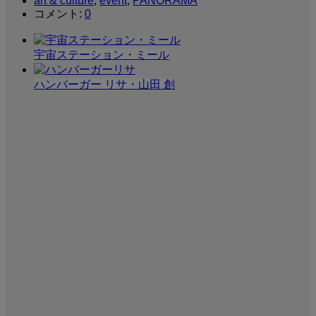
art & culture
,
event
,
PANORAMA
コメント:
0
宇宙ステーション・ミール
ハンバーガー リサ・山田 創