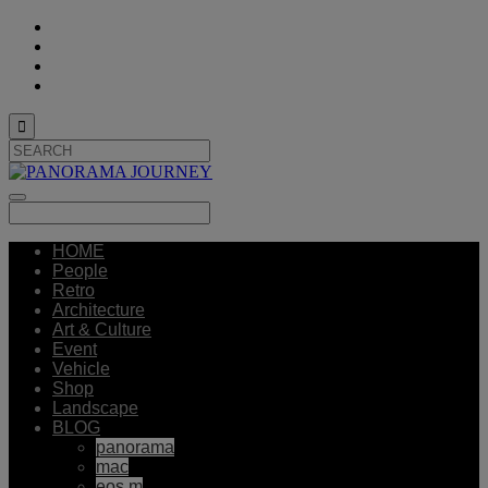

HOME
People
Retro
Architecture
Art & Culture
Event
Vehicle
Shop
Landscape
BLOG
panorama
mac
eos m