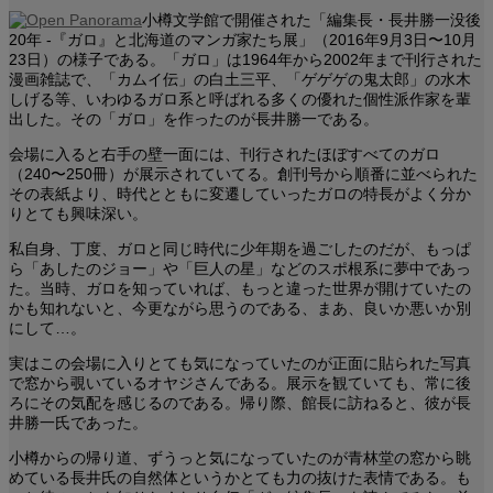
小樽文学館で開催された「編集長・長井勝一没後
20年 -『ガロ』と北海道のマンガ家たち展」（2016年9月3日〜10月
23日）の様子である。「ガロ」は1964年から2002年まで刊行された
漫画雑誌で、「カムイ伝」の白土三平、「ゲゲゲの鬼太郎」の水木
しげる等、いわゆるガロ系と呼ばれる多くの優れた個性派作家を輩
出した。その「ガロ」を作ったのが長井勝一である。
会場に入ると右手の壁一面には、刊行されたほぼすべてのガロ
（240〜250冊）が展示されていてる。創刊号から順番に並べられた
その表紙より、時代とともに変遷していったガロの特長がよく分か
りとても興味深い。
私自身、丁度、ガロと同じ時代に少年期を過ごしたのだが、もっぱ
ら「あしたのジョー」や「巨人の星」などのスポ根系に夢中であっ
た。当時、ガロを知っていれば、もっと違った世界が開けていたの
かも知れないと、今更ながら思うのである、まあ、良いか悪いか別
にして…。
実はこの会場に入りとても気になっていたのが正面に貼られた写真
で窓から覗いているオヤジさんである。展示を観ていても、常に後
ろにその気配を感じるのである。帰り際、館長に訪ねると、彼が長
井勝一氏であった。
小樽からの帰り道、ずうっと気になっていたのが青林堂の窓から眺
めている長井氏の自然体というかとても力の抜けた表情である。も