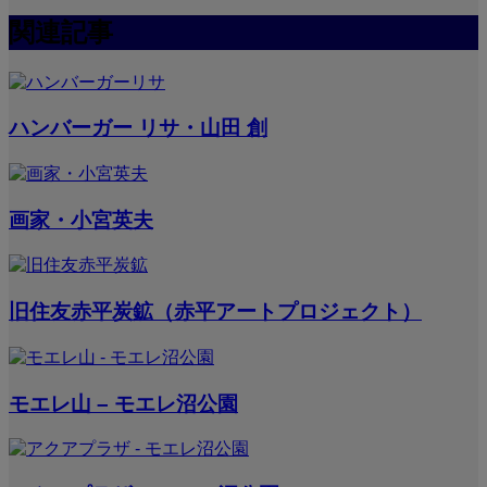
関連記事
ハンバーガー リサ・山田 創
画家・小宮英夫
旧住友赤平炭鉱（赤平アートプロジェクト）
モエレ山 – モエレ沼公園