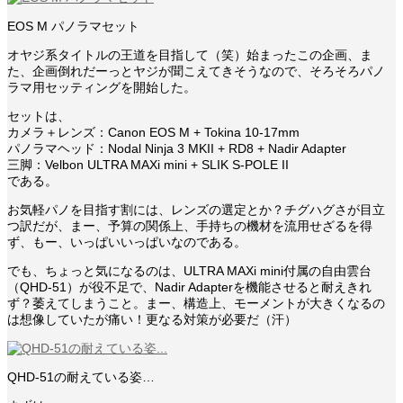
EOS M パノラマセット
オヤジ系タイトルの王道を目指して（笑）始まったこの企画、ま
た、企画倒れだーっとヤジが聞こえてきそうなので、そろそろパノ
ラマ用セッティングを開始した。
セットは、
カメラ＋レンズ：Canon EOS M + Tokina 10-17mm
パノラマヘッド：Nodal Ninja 3 MKII + RD8 + Nadir Adapter
三脚：Velbon ULTRA MAXi mini + SLIK S-POLE II
である。
お気軽パノを目指す割には、レンズの選定とか？チグハグさが目立
つ訳だが、まー、予算の関係上、手持ちの機材を流用せざるを得
ず、もー、いっぱいいっぱいなのである。
でも、ちょっと気になるのは、ULTRA MAXi mini付属の自由雲台
（QHD-51）が役不足で、Nadir Adapterを機能させると耐えきれ
ず？萎えてしまうこと。まー、構造上、モーメントが大きくなるの
は想像していたが痛い！更なる対策が必要だ（汗）
QHD-51の耐えている姿…