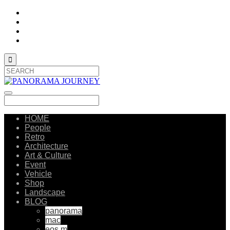

HOME
People
Retro
Architecture
Art & Culture
Event
Vehicle
Shop
Landscape
BLOG
panorama
mac
eos m