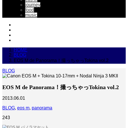
journey
food
music
HOME
BLOG
EOS M de Panorama！撮っちゃっTokina vol.2
BLOG
EOS M de Panorama！撮っちゃっTokina vol.2
2013.06.01
BLOG
,
eos m
,
panorama
243