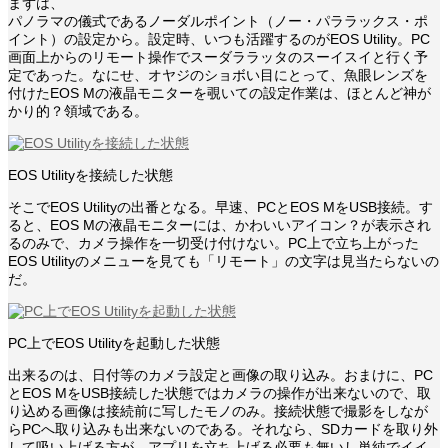
まずは、
パノラマの儀式であるノーダルポイント（ノー・パララックス・ポ
イント）の設定から。設定時、いつも活躍するのがEOS Utility。PC
画面上からのリモート操作でスーダララッタのスーイスイと行く予
定であった。なにせ、オヤジのショボい目にとって、魚眼レンズを
付けたEOS Mの液晶モニターを覗いての設定作業は、ほとんど神が
かり的？領域である。
EOS Utilityを接続した状態
そこでEOS Utilityの出番となる。早速、PCとEOS MをUSB接続。す
ると、EOS Mの液晶モニターには、かわいいアイコン？が表示され
るのみで、カメラ操作を一切受け付けない。PC上で立ち上がった
EOS Utilityのメニューを見ても「リモート」の文字は見当たらないの
だ。
PC上でEOS Utilityを起動した状態
出来るのは、日付等のカメラ設定と画像の取り込み。おまけに、PC
とEOS MをUSB接続した状態ではカメラの操作が出来ないので、取
り込める画像は接続前に写したモノのみ。接続状態で撮影をしなが
らPCへ取り込みも出来ないのである。それなら、SDカードを取り外
して吸い上げる方が、アプリを立ち上げる必要も無いし単純でイイ