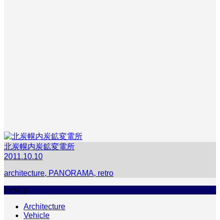
北炭幌内炭鉱変電所
2011.10.10
architecture
,
PANORAMA
,
retro
PickUp
Architecture
Vehicle