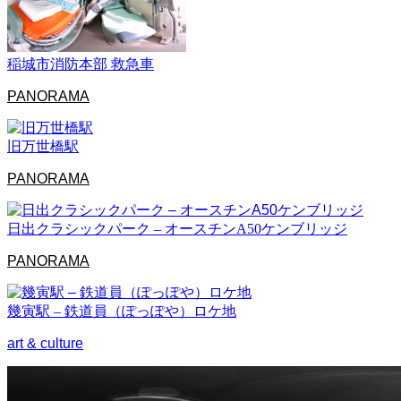
稲城市消防本部 救急車
PANORAMA
旧万世橋駅
PANORAMA
日出クラシックパーク – オースチンA50ケンブリッジ
PANORAMA
幾寅駅 – 鉄道員（ぽっぽや）ロケ地
art & culture