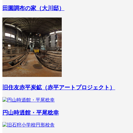
田園調布の家（大川邸）
旧住友赤平炭鉱（赤平アートプロジェクト）
円山時逍館・平尾稔幸