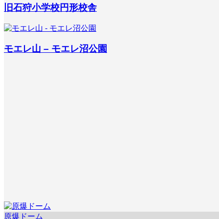
旧石狩小学校円形校舎
モエレ山 – モエレ沼公園
原爆ドーム