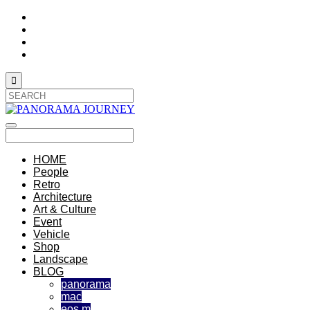

HOME
People
Retro
Architecture
Art & Culture
Event
Vehicle
Shop
Landscape
BLOG
panorama
mac
eos m