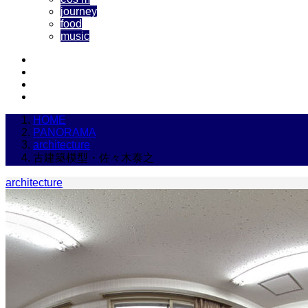
journey
food
music
HOME
PANORAMA
architecture
古建築模型・佐々木泰之
architecture