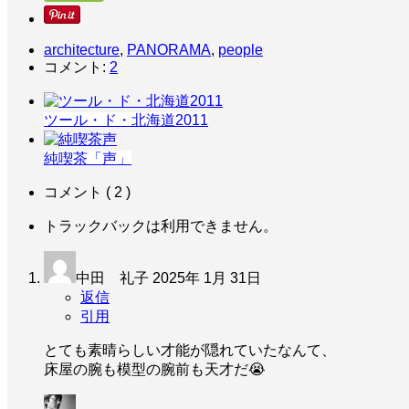
architecture
,
PANORAMA
,
people
コメント:
2
ツール・ド・北海道2011
純喫茶「声」
コメント ( 2 )
トラックバックは利用できません。
中田 礼子
2025年 1月 31日
返信
引用
とても素晴らしい才能が隠れていたなんて、
床屋の腕も模型の腕前も天才だ😭