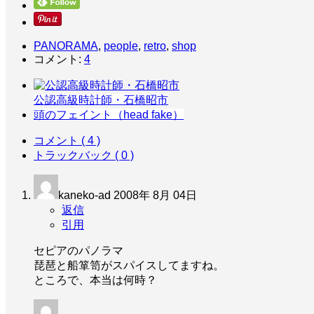
PANORAMA
,
people
,
retro
,
shop
コメント:
4
公認高級時計師・石橋昭市
頭のフェイント（head fake）
コメント ( 4 )
トラックバック ( 0 )
kaneko-ad
2008年 8月 04日
返信
引用
セピアのパノラマ
琵琶と船箪笥がスパイスしてますね。
ところで、本当は何時？