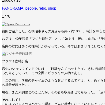
2008.07.28
PANORAMA
,
people
,
retro
,
shop
1778
前回ご紹介した、石橋昭市さんのお店から南へ約100m、時計を中
お店は、40年程前「フジヤ時計店」として始まり、後に古道具の「
店内の壁には多くの柱時計が掛かっている。今ではあまり耳にしなく
フジヤ子鹿時計店
店先のショウウインドウには、「時計なんてホットケイ。それでは時
ったりとしていて、この空間にピッタリの人物である。
「この時計、学校のチャイムのような音がするんですよ」と、めずらし
の風景が甦った、、、
現在、まだ未調整とのことだが、その音を収録させてもらった。「店
それにしても、
このユンハンスのスバラシイ響き、どんな構造になっているんでしょ？調