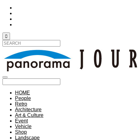

HOME
People
Retro
Architecture
Art & Culture
Event
Vehicle
Shop
Landscape