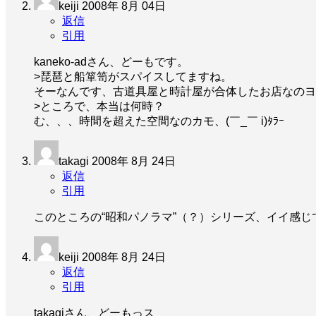
keiji
2008年 8月 04日
返信
引用
kaneko-adさん、どーもです。
>琵琶と船箪笥がスパイスしてますね。
そーなんです、古道具屋と時計屋が合体したお店なのヨ
>ところで、本当は何時？
む、、、時間を超えた空間なのカモ、(￣_￣ i)ﾀﾗｰ
takagi
2008年 8月 24日
返信
引用
このところの“昭和パノラマ”（？）シリーズ、イイ感
keiji
2008年 8月 24日
返信
引用
takagiさん、どーもっス