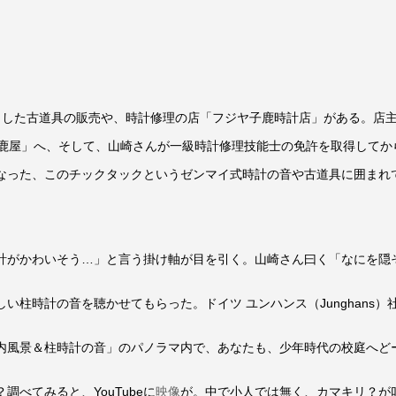
心とした古道具の販売や、時計修理の店「フジヤ子鹿時計店」がある。店
子鹿屋」へ、そして、山崎さんが一級時計修理技能士の免許を取得してか
なった、このチックタックというゼンマイ式時計の音や古道具に囲まれ
計がかわいそう…」と言う掛け軸が目を引く。山崎さん曰く「なにを隠
い柱時計の音を聴かせてもらった。ドイツ ユンハンス（Junghans
内風景＆柱時計の音」のパノラマ内で、あなたも、少年時代の校庭へど
べてみると、YouTubeに
映像
が。中で小人では無く、カマキリ？が