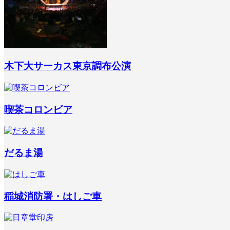
木下大サーカス東京調布公演
喫茶コロンビア
だるま湯
稲城消防署・はしご車