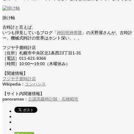
掛け軸
古時計と言えば、
いつも拝見しているブログ「
神田明神界隈
」の天野屋さんが、古時計
ー、機械式時計の世界はホント深い、、、
フジヤ子鹿時計店
［住所］札幌市中央区北1条西23丁目1-31
［電話］011-621-9366
［時間］10:00〜19:00（木曜休み）
【関連情報】
フジヤ子鹿時計店
Wikipedia：
ユンハンス
【サイト内関連情報】
panoramas：
公認高級時計師・石橋昭市