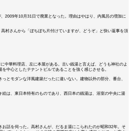
2009年10月31日で廃業となった。理由はやはり、内風呂の増加に
。高村さんから「ぼちぼち片付けていますが、どうぞ」と快い返事を頂
右に中華料理店、左に本屋がある。古い銭湯と言えば、どうも神社のよ
湯を中心としたテナントビルであることを強く感じさせる。
きっとモダンな洋風建築だったに違いない。建物以外の部分、番台、
キ絵は、東日本特有のものであり、西日本の銭湯は、浴室の中央に湯
お話を伺った。高村さんが、だるま湯にこられたのが昭和32年。そ