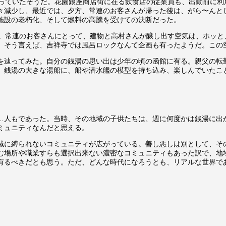
わっていたそうだ。花園銀座商店街に在る飲食店の従業員も、出勤前に利
々減少し、最近では、夕方、常連のお客さんが帰った後は、がら〜んと
施設の老朽化、そして燃料の高騰を受けての決断だった。
た。常連のお客さんにとって、建物と高村さんが醸し出す空気は、ホッと
。そう言えば、吉祥寺では風呂ロックなんて企画も有ったようだ。この
を辿ってみた。自分の銭湯の思い出は少年の頃の函館に有る。親父の転
、銭湯の大きな湯船に、船や潜水艦の模型を持ち込み、楽しんでいたこ
…人もであった。当時、その地域の子供たちは、週に何度かは銭湯に出
ミュニティなんだと思える。
域に縛られないコミュニティが広がっている。善し悪しは別として、そ
む場所や職業すらも選択出来ない濃密なコミュニティもあった訳で、地
有るべきだとも思う。ただ、どんな時代になろうとも、リアルな世界で