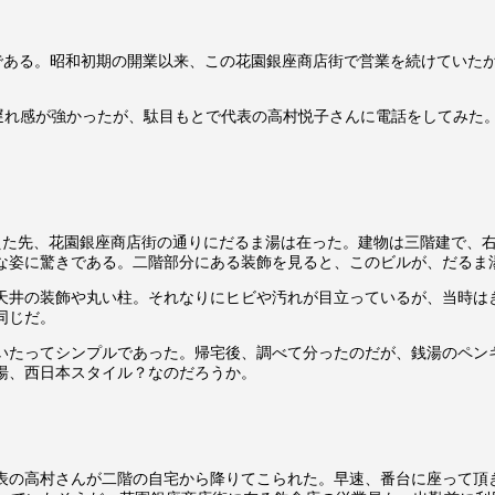
ある。昭和初期の開業以来、この花園銀座商店街で営業を続けていたが、
出遅れ感が強かったが、駄目もとで代表の高村悦子さんに電話をしてみた
えた先、花園銀座商店街の通りにだるま湯は在った。建物は三階建で、
な姿に驚きである。二階部分にある装飾を見ると、このビルが、だるま
天井の装飾や丸い柱。それなりにヒビや汚れが目立っているが、当時は
同じだ。
いたってシンプルであった。帰宅後、調べて分ったのだが、銭湯のペン
湯、西日本スタイル？なのだろうか。
表の高村さんが二階の自宅から降りてこられた。早速、番台に座って頂き