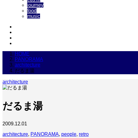
journey
food
music
HOME
PANORAMA
architecture
だるま湯
architecture
だるま湯
2009.12.01
architecture
,
PANORAMA
,
people
,
retro