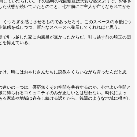
用していたらしい。その当時の花園銀座は大変な盛況ぶりで、お客さ
した状態が続いていたとのこと。七年前にご主人が亡くなられてから
、くつろぎを感じさせるものであったろう。このスペースの今後につ
空気感を残しつつ、新たなスペースへ発展してくれればと思う。
勤で引っ越した家に内風呂が無かったからだ。引っ越す前の埼玉の団
とを憶えている。
かけ、時にはおやじさんたちに説教をくらいながら育ったんだと思
の違いの一つは、否応無くその空間を共有するのか、心地よい仲間と
域に縛られるコミュニティのみが正しいとは思わない。時代によっ
ある家族や地域は存在し続ける訳だから、銭湯のような地域に根ざし