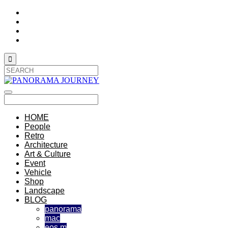

HOME
People
Retro
Architecture
Art & Culture
Event
Vehicle
Shop
Landscape
BLOG
panorama
mac
eos m