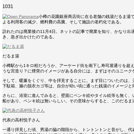
1031
小樽の花園銀座商店街に在る老舗の銭湯だるま湯で
よる利用客の減少、燃料費の高騰、そして施設の老朽化である。
訪れたのは廃業後の11月4日。ネットの記事で廃業を知り、かなり
き、急ぎ出かけたのである。
だるま湯
小樽駅から1キロ程だろうか、アーケード街を南下し寿司屋通りを超
うな宮造り？に煙突のイメージがある自分には、まずはそのユニーク
そして、暖簾をくぐり、中を拝見することに。まず目についたのは、
下駄箱、籐の脱衣カゴ等は、自分が幼い頃に通った銭湯のイメージと
さらに、浴室に進んでみると、壁面にペンキ絵やタイル絵等も無く、
船があり、ペンキ絵は無いらしい。その意味からすると、このだるま
代表の高村悦子さん
一通り拝見した頃、男湯の脇の階段から、トントントンと音がし、代