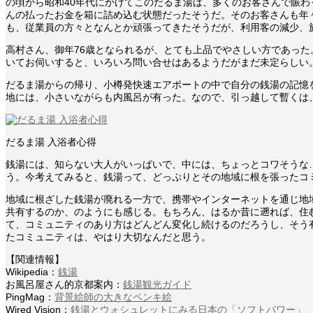
の頃から昭和40年代にかけてこのだるま湯は、多くのお客さんで賑
んの払ったお金を箱に詰め込む状態だったそうだ。そのお客さんも年
も、従業員の方々となんとか頑張ってきたそうだが、利用客の減少、
高村さん、御年76歳となられるが、とても上品でやさしい方であっ
いてお伺いすると、いろいろ問い合せはあるようだがまだ未定らしい
だるま湯からの帰り、小樽発快速エアポートの中で自分の銭湯の記憶
地には、小さいながらも内風呂が有った。なので、引っ越して暫くは
だるま湯 入浴者心得
銭湯には、知らない大人がいっぱいで、中には、ちょっとコワそうな
う。今考えてみると、銭湯って、どっぷりとその地域に根を張ったコ
地域に根ざした銭湯が廃れる一方で、携帯やインターネットを通じ地
共有するのか、のようにも感じる。もちろん、はるか昔に遡れば、住
て、コミュニティのあり方はどんどん変化し続けるのだろうし、そう
たコミュニティは、やはり大切なんだと思う。
【関連情報】
Wikipedia：
銭湯
お風呂屋さん的京都案内：
銭湯観光ガイド
PingMag：
背景絵師の大きなペンキ絵
Wired Vision：
銭湯とウォシュレットにみる日本の「ソフトパワー」