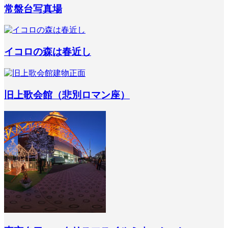
常盤台写真場
イコロの森は春近し
旧上歌会館（悲別ロマン座）