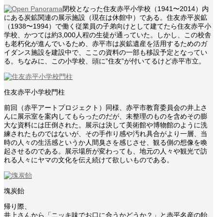
閉校となった住友赤平小学校（1941〜2014）内
にある炭鉱関連の展示施設（現在は休館中）である。住友赤平炭鉱
（1938〜1994）で働く従業員の子弟向けとして建てたら住友赤平小
学校、かつては約3,000人程の生徒が通っていた。しかし、この校舎
も老朽化が進んでいるため、赤平市は炭鉱遺産を活用するためのガ
イダンス施設を建設中で、ここの資料の一部も移設予定となってい
る。ちなみに、この小学校、頭に”住友”が付いてるけど赤平市立。
住友赤平小学校門柱
前回（赤平アートプロジェクト）同様、赤平市教育委員会の井上さ
んに展示室を案内してもらったのだが、未整理のものを含めその膨
大な資料には圧倒された。展示は決して美術館や博物館のように洗
練されたものではないが、その手作り感や汚れ具合がより一層、当
時の人々の生活感というか人間臭さを感じさせ、観る側の想像を喚
起させるのである。展示場所が変わっても、地元の人々や観光で訪
れる人々にヤマの文化を伝え続けて欲しいものである。
塊炭飴
帰り際、
井上さんから「ニッキ味でお口に合うかどうか？」と赤平名産の飴