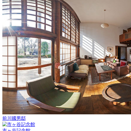
前川國男邸
市ヶ谷記念館