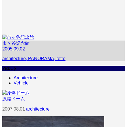
市ヶ谷記念館
2005.09.02
architecture
,
PANORAMA
,
retro
PickUp
Architecture
Vehicle
原爆ドーム
2007.08.01
architecture