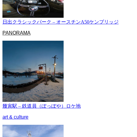
日出クラシックパーク – オースチンA50ケンブリッジ
PANORAMA
幾寅駅 – 鉄道員（ぽっぽや）ロケ地
art & culture