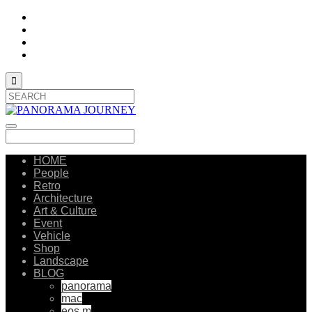

HOME
People
Retro
Architecture
Art & Culture
Event
Vehicle
Shop
Landscape
BLOG
panorama
mac
eos m