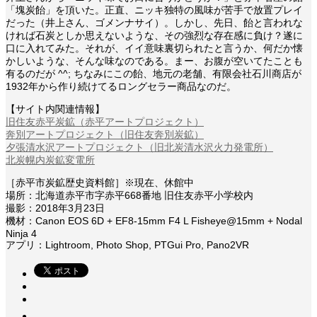
「塊炭飴」を頂いた。正直、ニッキ独特の風味が苦手で放置プレイ
だった（井上さん、ゴメンナサイ）。しかし、先日、飴と言われな
ければ石炭としか思えないような、その強烈な存在感に負け？遂に
口に入れてみた。それが、イイ意味裏切られたと言うか、何だか懐
かしいような、そんな味なのである。まー、お腹が空いてたことも
有るのだが ^^; ちなみにこの飴、地元の老舗、有限会社石川商店が
1932年から作り続けてるロングセラー商品なのだ。
【サイト内関連情報】
旧住友赤平炭鉱（赤平アートプロジェクト）
奔別アートプロジェクト（旧住友奔別炭鉱）
夕張清水沢アートプロジェクト（旧北炭清水沢火力発電所）
北炭幌内炭鉱変電所
［赤平市炭鉱歴史資料館］※現在、休館中
場所：北海道赤平市字赤平668番地 旧住友赤平小学校内
撮影：2018年3月23日
機材：Canon EOS 6D + EF8-15mm F4 L Fisheye@15mm + Nodal
Ninja 4
アプリ：Lightroom, Photo Shop, PTGui Pro, Pano2VR