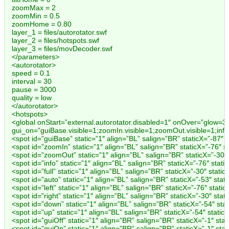
zoomMax = 2
zoomMin = 0.5
zoomHome = 0.80
layer_1 = files/autorotator.swf
layer_2 = files/hotspots.swf
layer_3 = files/movDecoder.swf
</parameters>
<autorotator>
speed = 0.1
interval = 30
pause = 3000
quality = low
</autorotator>
<hotspots>
<global onStart=”external.autorotator.disabled=1″ onOver=”glow=3;gl
gui_on=”guiBase.visible=1;zoomIn.visible=1;zoomOut.visible=1;info.vis
<spot id=”guiBase” static=”1″ align=”BL” salign=”BR” staticX=”-87″
<spot id=”zoomIn” static=”1″ align=”BL” salign=”BR” staticX=”-7
<spot id=”zoomOut” static=”1″ align=”BL” salign=”BR” staticX=”-
<spot id=”info” static=”1″ align=”BL” salign=”BR” staticX=”-76″ stati
<spot id=”full” static=”1″ align=”BL” salign=”BR” staticX=”-30″ static
<spot id=”auto” static=”1″ align=”BL” salign=”BR” staticX=”-53″ st
<spot id=”left” static=”1″ align=”BL” salign=”BR” staticX=”-76″ s
<spot id=”right” static=”1″ align=”BL” salign=”BR” staticX=”-30″ 
<spot id=”down” static=”1″ align=”BL” salign=”BR” staticX=”-54″ st
<spot id=”up” static=”1″ align=”BL” salign=”BR” staticX=”-54″ stat
<spot id=”guiOff” static=”1″ align=”BR” salign=”BR” staticX=”-1″ stat
<spot id=”guiOn” static=”1″ align=”BR” salign=”BR” staticX=”-1″ stat