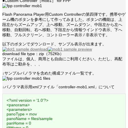
●Custom Controller［mob1］ for FPP
Flash Panorama Player用Custom Controllerの第四弾です。携帯やゲ
ーム機のボタンを参考にして作ってみました。ボタンの機能は、上
段左からズームアップ、上へ移動、ズームダウン、中段左から左へ
移動、自動回転、右へ移動、下段左から情報ウインドウ表示、下へ
移動、フルスクリーン、コントローラー表示 / 非表示です。
以下のボタンでダウンロード、サンプル表示が出来ます。
download file type：zip（752Kb）
ファイルは、個人、商用とも自由にご利用ください。ただし、再配
布等はご勘弁を、、、
↓サンプルパノラマを含めた構成ファイル一覧です。
↓パノラマ表示用xmlファイル「controller-mob1.xml」について
<?xml version = ‘1.0’?>
<panorama>
<parameters>
panoType = mov
panoName = files/sample
panHome = 0
tiltHome = 0