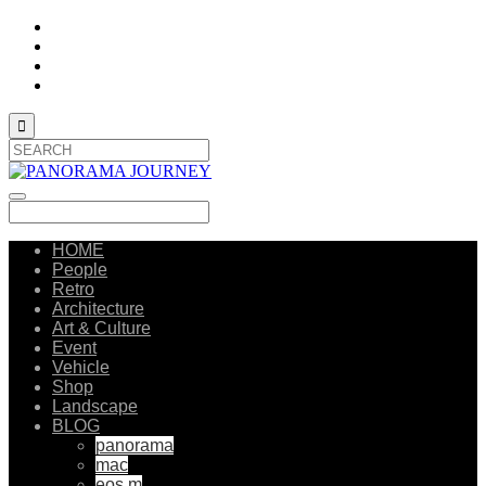

HOME
People
Retro
Architecture
Art & Culture
Event
Vehicle
Shop
Landscape
BLOG
panorama
mac
eos m