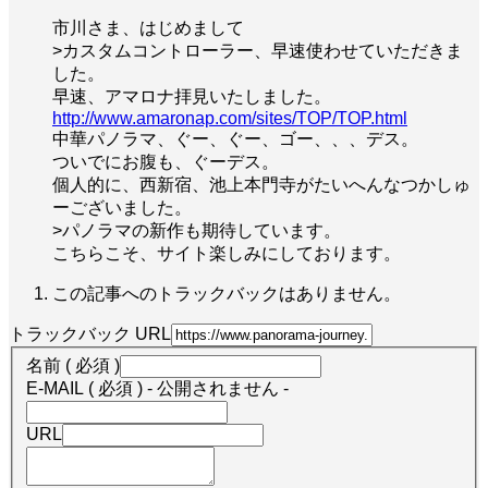
市川さま、はじめまして
>カスタムコントローラー、早速使わせていただきま
した。
早速、アマロナ拝見いたしました。
http://www.amaronap.com/sites/TOP/TOP.html
中華パノラマ、ぐー、ぐー、ゴー、、、デス。
ついでにお腹も、ぐーデス。
個人的に、西新宿、池上本門寺がたいへんなつかしゅ
ーございました。
>パノラマの新作も期待しています。
こちらこそ、サイト楽しみにしております。
この記事へのトラックバックはありません。
トラックバック URL
名前 ( 必須 )
E-MAIL ( 必須 ) - 公開されません -
URL