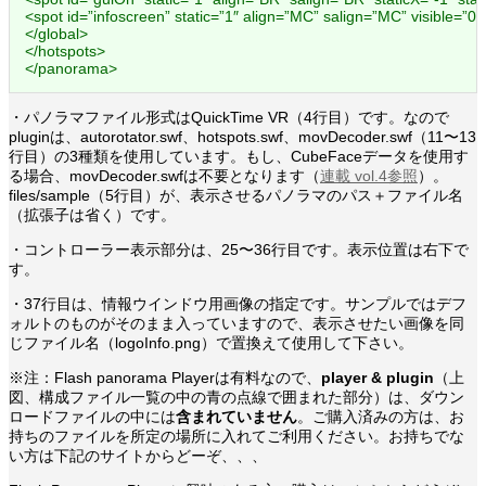
<spot id=”infoscreen” static=”1″ align=”MC” salign=”MC” visible=”0″ 
</global>
</hotspots>
</panorama>
・パノラマファイル形式はQuickTime VR（4行目）です。なので
pluginは、autorotator.swf、hotspots.swf、movDecoder.swf（11〜13
行目）の3種類を使用しています。もし、CubeFaceデータを使用す
る場合、movDecoder.swfは不要となります（
連載 vol.4参照
）。
files/sample（5行目）が、表示させるパノラマのパス＋ファイル名
（拡張子は省く）です。
・コントローラー表示部分は、25〜36行目です。表示位置は右下で
す。
・37行目は、情報ウインドウ用画像の指定です。サンプルではデフ
ォルトのものがそのまま入っていますので、表示させたい画像を同
じファイル名（logoInfo.png）で置換えて使用して下さい。
※注：Flash panorama Playerは有料なので、
player & plugin
（上
図、構成ファイル一覧の中の青の点線で囲まれた部分）は、ダウン
ロードファイルの中には
含まれていません
。ご購入済みの方は、お
持ちのファイルを所定の場所に入れてご利用ください。お持ちでな
い方は下記のサイトからどーぞ、、、