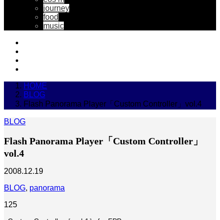
journey
food
music
HOME
BLOG
Flash Panorama Player「Custom Controller」vol.4
BLOG
Flash Panorama Player「Custom Controller」
vol.4
2008.12.19
BLOG
,
panorama
125