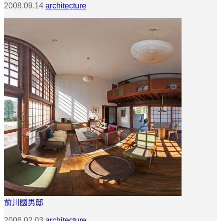
2008.09.14
architecture
前川國男邸
2006.02.03
architecture