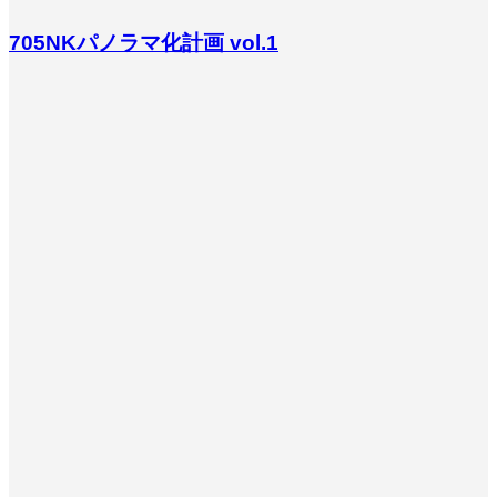
705NKパノラマ化計画 vol.1